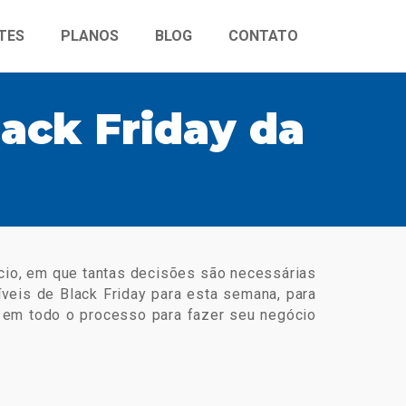
TES
PLANOS
BLOG
CONTATO
ack Friday da
cio, em que tantas decisões são necessárias
veis de Black Friday para esta semana, para
o em todo o processo para fazer seu negócio